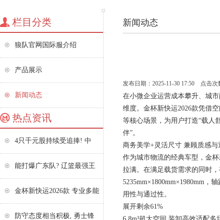
栏目分类
新闻动态
狼队官网国际服介绍
产品展示
发布日期：2025-11-30 17:50 点击次
新闻动态
在小微企业运营成本攀升、城市
维度。金杯新快运2026款凭
热点资讯
等核心场景，为用户打造“载人
伴”。
4只千元股持续受追捧! 中
商务美学+灵活尺寸 兼顾质感与
作为城市物流的经典车型，金杯
能打爆广东队? 辽篮最强王
拉满。在满足载货需求的同时，
5235mm×1800mm×19
金杯新快运2026款 专业多能
用性与通过性。
展开剩余61%
防守态度相当积极, 勇士锋
6.8m³超大空间 装卸高效适配多