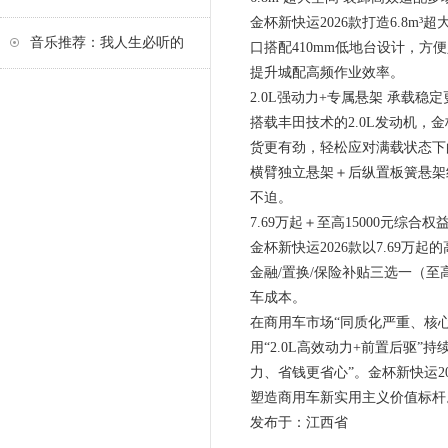
金杯新快运2026款打造6.8m
音乐推荐：我人生必听的
口搭配410mm低地台设计，方
提升城配高频作业效率。
2.0L强动力+专属悬架 承载稳
搭载丰田技术的2.0L发动机，金杯
货更有劲，轻松应对满载状态下
横臂独立悬架＋后纵置板簧悬架
不迫。
7.69万起＋至高15000元综合
金杯新快运2026款以7.69万
金融/置换/保险补贴三选一（至高
车成本。
在商用车市场“同质化严重、核心需
用“2.0L高效动力+前置后驱
力、省钱更省心”。金杯新快运
塑造商用车新实用主义价值标杆
发布于：江西省